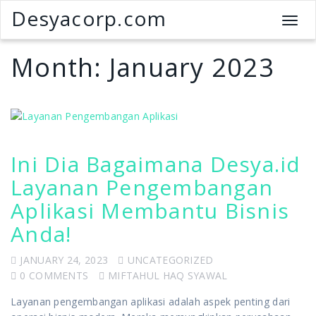
Desyacorp.com
T
o
g
Month:
January 2023
g
l
e
n
a
v
Ini Dia Bagaimana Desya.id
i
g
Layanan Pengembangan
a
Aplikasi Membantu Bisnis
t
i
Anda!
o
n
JANUARY 24, 2023
UNCATEGORIZED
0 COMMENTS
MIFTAHUL HAQ SYAWAL
Layanan pengembangan aplikasi adalah aspek penting dari